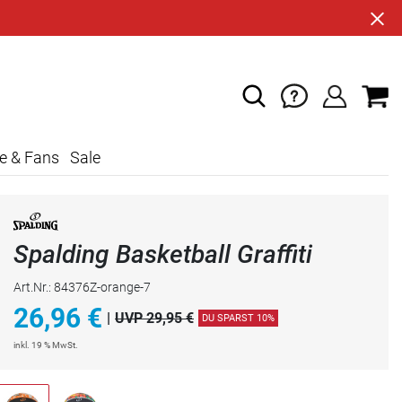
e & Fans
Sale
Spalding Basketball Graffiti
Art.Nr.: 84376Z-orange-7
26,96
€
|
UVP 29,95 €
DU SPARST 10%
inkl. 19 % MwSt.