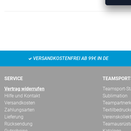
VERSANDKOSTENFREI AB 99€ IN DE
SERVICE
TEAMSPORT
Vertrag widerrufen
Teamsport-Sta
Hilfe und Kontakt
Sublimation
Versandkosten
Teampartnerk
Zahlungsarten
Textilbedruc
Lieferung
Vereinskollek
Rücksendung
Teamausrüst
Gutscheine
Kataloge