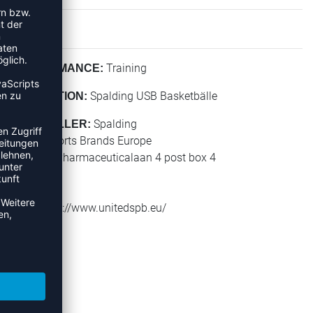
Training
PERFORMANCE:
Spalding USB Basketbälle
KOLLEKTION:
Spalding
HERSTELLER:
United Sports Brands Europe
Janssen-Pharmaceuticalaan 4 post box 4
2440 Geel
Belgium
Web: https://www.unitedspb.eu/