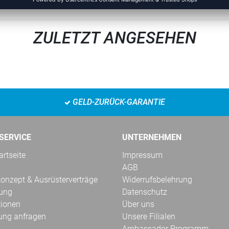
ZULETZT ANGESEHEN
GELD-ZURÜCK-GARANTIE
SERVICE
UNTERNEHMEN
rtseite
Impressum
AGB
onzept & Ausrüsterverträge
Widerrufsbelehrung
kung
Datenschutz
tionen
Über uns
ung anfragen
Unsere Filialen
Ambassador Programm