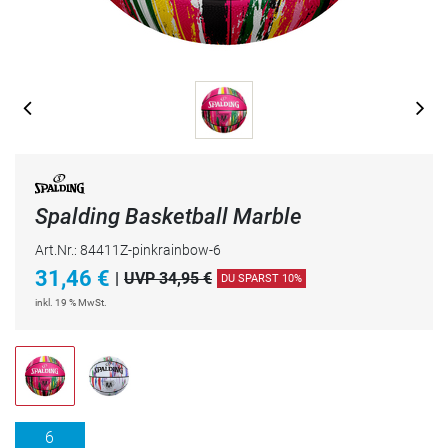
Spalding Basketball Marble
Art.Nr.: 84411Z-pinkrainbow-6
31,46
€
|
UVP 34,95 €
DU SPARST 10%
inkl. 19 % MwSt.
6