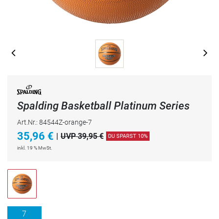
Spalding Basketball Platinum Series
Art.Nr.: 84544Z-orange-7
35,96
€
|
UVP 39,95 €
DU SPARST 10%
inkl. 19 % MwSt.
7