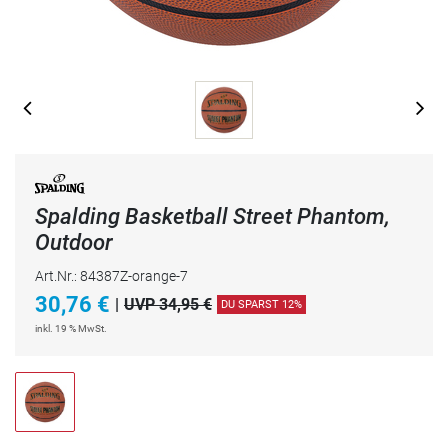
Spalding Basketball Street Phantom,
Outdoor
Art.Nr.: 84387Z-orange-7
30,76
€
|
UVP 34,95 €
DU SPARST 12%
inkl. 19 % MwSt.