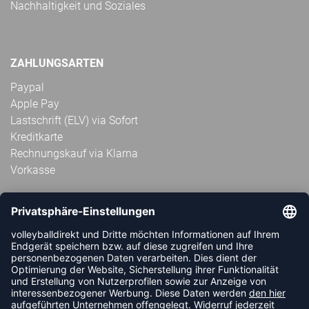
Nachhaltigkeit und Soziales
ZAHLUNGSARTEN
Paypal
Apple Pay
Lastschrift (ELV) via Sofort
Kreditkarte
Rechnungskauf via Klarna
Vorkasse
ABONNIERE JETZT DEN KOSTENLOSEN
VOLLEYBALLDIREKT-NEWSLETTER UND VERPASSE KEINE
NEUIGKEIT ODER AKTION MEHR.
JETZT ANMELDEN