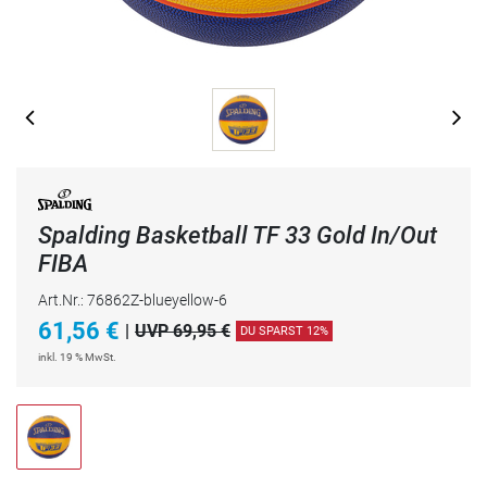
Spalding Basketball TF 33 Gold In/Out
FIBA
Art.Nr.: 76862Z-blueyellow-6
61,56
€
|
UVP 69,95 €
DU SPARST 12%
inkl. 19 % MwSt.