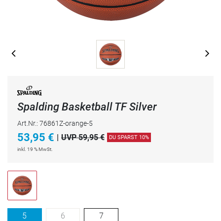
Spalding Basketball TF Silver
Art.Nr.: 76861Z-orange-5
53,95
€
|
UVP 59,95 €
DU SPARST 10%
inkl. 19 % MwSt.
5
6
7