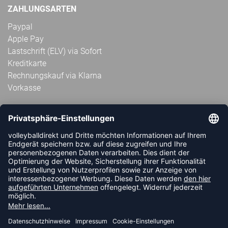
ZAHLUNGSARTEN
Paypal
Apple Pay
Lastschrift (ELV) via Sofort
Kreditkarte
Rechnungskauf via Klarna
Vorkasse
ABONNIERE JETZT DEN KOSTENLOSEN
VOLLEYBALLDIREKT-NEWSLETTER UND VERPASSE KEINE
NEUIGKEIT ODER AKTION MEHR.
JETZT ANMELDEN
FOLLOW US