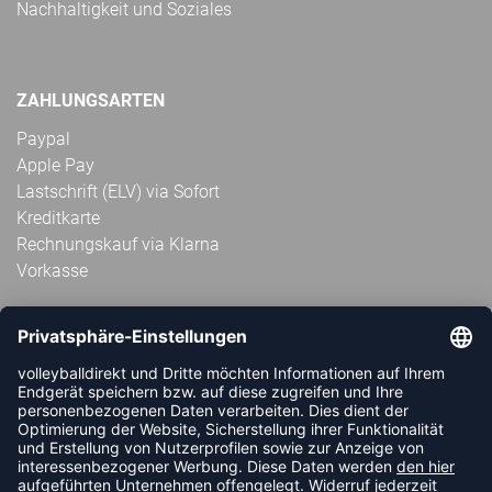
Nachhaltigkeit und Soziales
ZAHLUNGSARTEN
Paypal
Apple Pay
Lastschrift (ELV) via Sofort
Kreditkarte
Rechnungskauf via Klarna
Vorkasse
ABONNIERE JETZT DEN KOSTENLOSEN
VOLLEYBALLDIREKT-NEWSLETTER UND VERPASSE KEINE
NEUIGKEIT ODER AKTION MEHR.
JETZT ANMELDEN