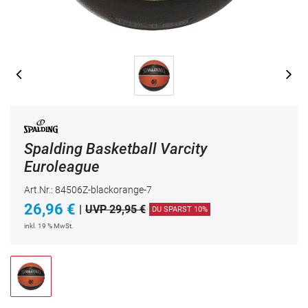
Spalding Basketball Varcity
Euroleague
Art.Nr.: 84506Z-blackorange-7
26,96
€
|
UVP 29,95 €
DU SPARST 10%
inkl. 19 % MwSt.