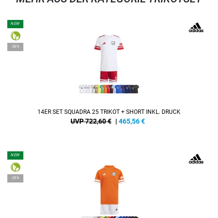
NEW
-36%
14ER SET SQUADRA 25 TRIKOT + SHORT INKL. DRUCK
UVP 722,60 €
|
465,56
€
NEW
-35%