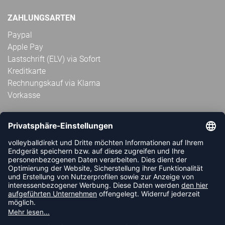
ZAHLUNGSARTEN
Paypal
Apple Pay
Lastschrift (ELV) via Sofort
Kreditkarte
Rechnungskauf via Klarna
Vorkasse
ABONNIERE JETZT DEN KOSTENLOSEN
VOLLEYBALLDIREKT-NEWSLETTER UND VERPASSE KEINE
NEUIGKEIT ODER AKTION MEHR.
JETZT ANMELDEN
FOLLOW US