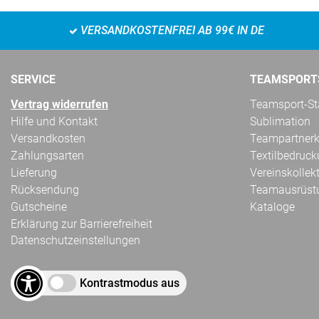
VERSANDKOSTENFREI AB 99€ IN DE
SERVICE
TEAMSPORT
Vertrag widerrufen
Teamsport-Sta
Hilfe und Kontakt
Sublimation
Versandkosten
Teampartnerk
Zahlungsarten
Textilbedruc
Lieferung
Vereinskollek
Rücksendung
Teamausrüst
Gutscheine
Kataloge
Erklärung zur Barrierefreiheit
Datenschutzeinstellungen
Kontrastmodus aus