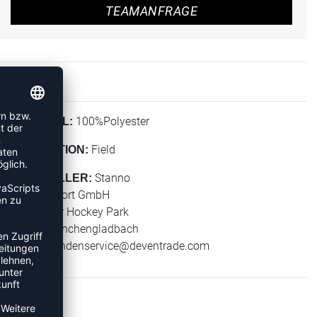
TEAMANFRAGE
100%Polyester
MATERIAL:
Field
KOLLEKTION:
Stanno
HERSTELLER:
Stanno Sport GmbH
Warsteiner Hockey Park
41179 Mönchengladbach
E-Mail:
kundenservice@deventrade.com