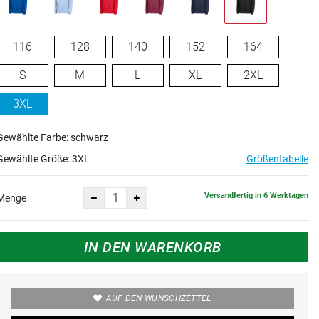
116
128
140
152
164
S
M
L
XL
2XL
3XL
Gewählte Farbe: schwarz
Gewählte Größe:
3XL
Größentabelle
Versandfertig in 6 Werktagen
Menge
IN DEN WARENKORB
AUF DEN WUNSCHZETTEL