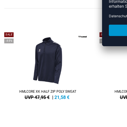
MEHR
SALE
SALE
-55%
-55%
HMLCORE XK HALF ZIP POLY SWEAT
HMLCOR
UVP 47,95 €
|
21,58
€
UVP