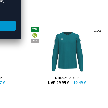
HIRTS
NEW
-35%
IP
INTRO SWEATSHIRT
7
€
UVP 29,99 €
|
19,49
€