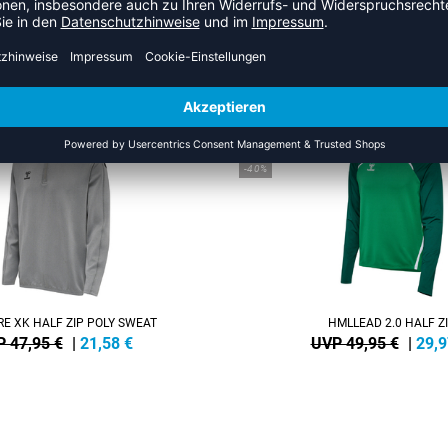
 AUS DER KATEGORIE SWEATS
NEW
-40%
E XK HALF ZIP POLY SWEAT
HMLLEAD 2.0 HALF Z
 47,95 €
|
21,58
€
UVP 49,95 €
|
29,9