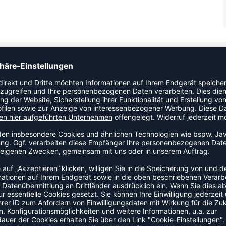
eichen Stoff und einer gebürsteten Innenseite. Das Top ist mit
 Bündchen ausgestattet. An der rechten Schulter ist ein
ZULETZT ANGESEHEN