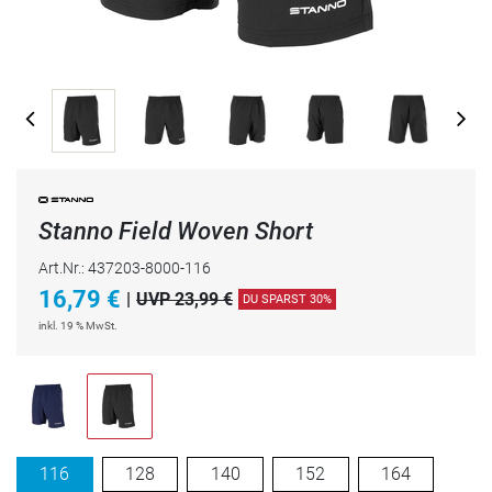
Stanno Field Woven Short
Art.Nr.: 437203-8000-116
16,79
€
|
UVP 23,99 €
DU SPARST 30%
inkl. 19 % MwSt.
116
128
140
152
164