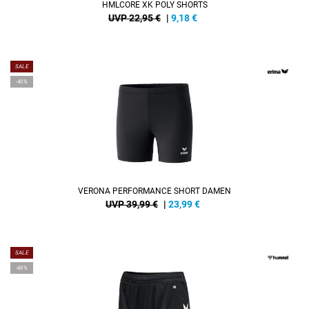
HMLCORE XK POLY SHORTS
UVP 22,95 €
|
9,18
€
SALE
-40%
VERONA PERFORMANCE SHORT DAMEN
UVP 39,99 €
|
23,99
€
SALE
-60%