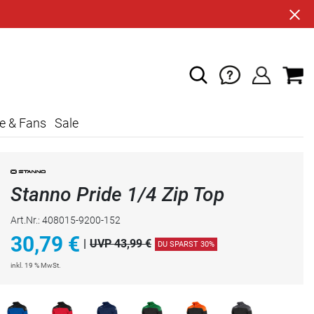
e & Fans
Sale
Stanno Pride 1/4 Zip Top
Art.Nr.: 408015-9200-152
30,79
€
|
UVP 43,99 €
DU SPARST 30%
inkl. 19 % MwSt.