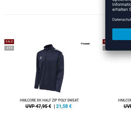
MEHR
SALE
SALE
-55%
-55%
HMLCORE XK HALF ZIP POLY SWEAT
HMLCOR
UVP 47,95 €
|
21,58
€
UVP