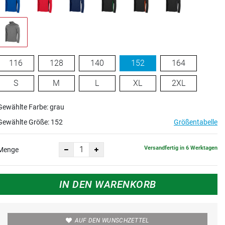
116
128
140
152
164
S
M
L
XL
2XL
Gewählte Farbe: grau
Gewählte Größe:
152
Größentabelle
Versandfertig in 6 Werktagen
Menge
IN DEN WARENKORB
AUF DEN WUNSCHZETTEL