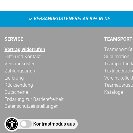
VERSANDKOSTENFREI AB 99€ IN DE
SERVICE
TEAMSPORT
Vertrag widerrufen
Teamsport-Sta
Hilfe und Kontakt
Sublimation
Versandkosten
Teampartnerk
Zahlungsarten
Textilbedruc
Lieferung
Vereinskollek
Rücksendung
Teamausrüst
Gutscheine
Kataloge
Erklärung zur Barrierefreiheit
Datenschutzeinstellungen
Kontrastmodus aus