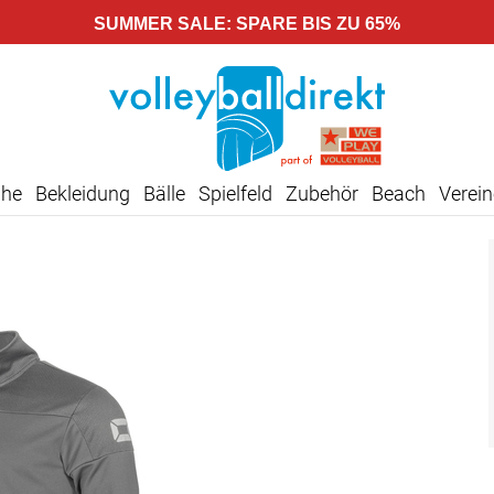
SUMMER SALE: SPARE BIS ZU 65%
uhe
Bekleidung
Bälle
Spielfeld
Zubehör
Beach
Verein