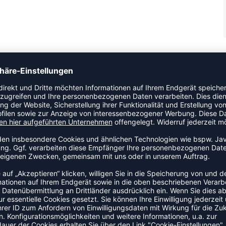
e tolle Passform und fühlt sich angenehm und weich an. Das
Training oder während des Aufwärmens. An den Schultern und
farbe. Das Oberteil hat einen erhöhten Kragen mit einem
, um die Hände warm zu halten.
ZULETZT ANGESEHEN