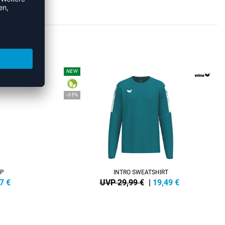
HIRTS
NEW
-35%
IP
INTRO SWEATSHIRT
7
€
UVP 29,99 €
|
19,49
€