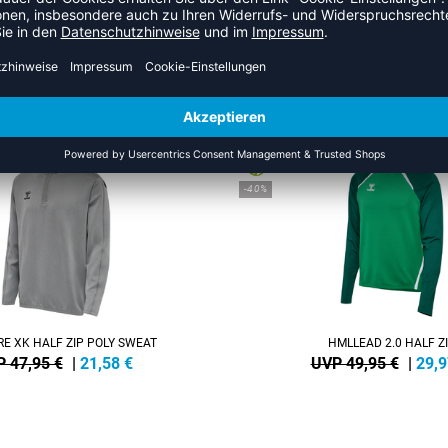
 AUS DER KATEGORIE SWEATS
NEW
-40%
E XK HALF ZIP POLY SWEAT
HMLLEAD 2.0 HALF Z
 47,95 €
|
21,58
€
UVP 49,95 €
|
29,9