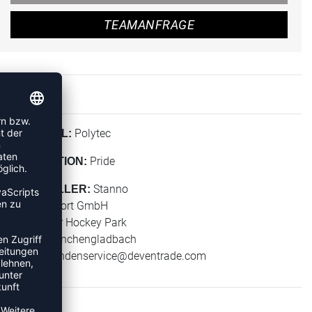
TEAMANFRAGE
Polytec
MATERIAL:
Pride
KOLLEKTION:
Stanno
HERSTELLER:
Stanno Sport GmbH
Warsteiner Hockey Park
41179 Mönchengladbach
E-Mail:
kundenservice@deventrade.com