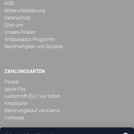
AGB
Widerrufsbelehrung
Datenschutz
Über uns
Unsere Filialen
Ambassador Programm
Nachhaltigkeit und Soziales
ZAHLUNGSARTEN
Paypal
Apple Pay
Lastschrift (ELV) via Sofort
Kreditkarte
Rechnungskauf via Klarna
Vorkasse