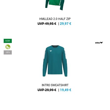
HMLLEAD 2.0 HALF ZIP
UVP 49,95 €
|
29,97
€
NEW
-35%
INTRO SWEATSHIRT
UVP 29,99 €
|
19,49
€