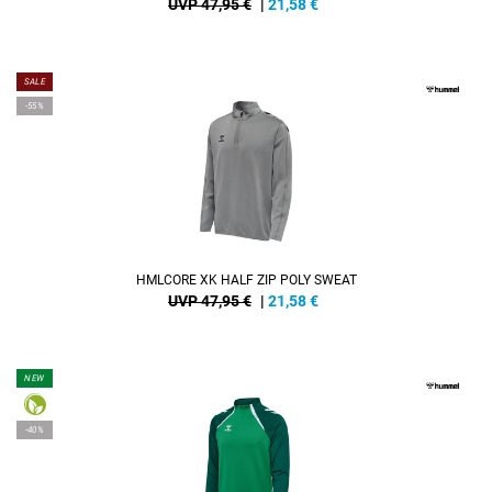
UVP 47,95 €
|
21,58
€
SALE
-55%
HMLCORE XK HALF ZIP POLY SWEAT
UVP 47,95 €
|
21,58
€
NEW
-40%