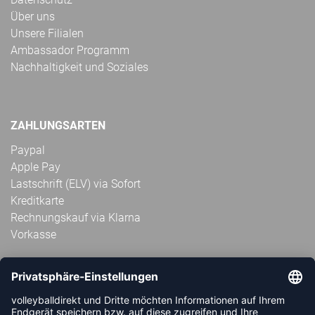
Über uns
Unsere Filialen
Ambassador Programm
Nachhaltigkeit und Soziales
ZAHLUNGSARTEN
Paypal
Apple Pay
Lastschrift (ELV) via Sofort
Kreditkarte
Rechnungskauf via Klarna
Vorkasse
ABONNIERE JETZT DEN KOSTENLOSEN
VOLLEYBALLDIREKT-NEWSLETTER UND VERPASSE KEINE