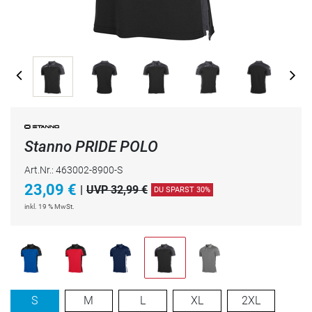
Stanno PRIDE POLO
Art.Nr.: 463002-8900-S
23,09
€
|
UVP 32,99 €
DU SPARST 30%
inkl. 19 % MwSt.
S
M
L
XL
2XL