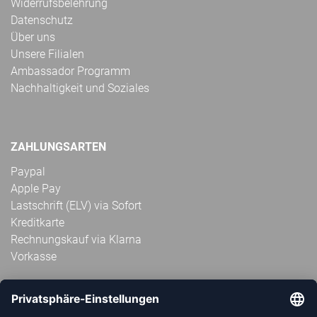
Widerrufsbelehrung
Datenschutz
Über uns
Unsere Filialen
Ambassador Programm
Nachhaltigkeit und Soziales
ZAHLUNGSARTEN
Paypal
Apple Pay
Lastschrift (ELV) via Sofort
Kreditkarte
Rechnungskauf via Klarna
Vorkasse
ABONNIERE JETZT DEN KOSTENLOSEN