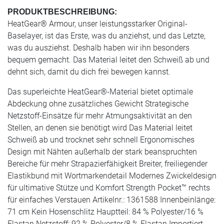
PRODUKTBESCHREIBUNG:
HeatGear® Armour, unser leistungsstarker Original-
Baselayer, ist das Erste, was du anziehst, und das Letzte,
was du ausziehst. Deshalb haben wir ihn besonders
bequem gemacht. Das Material leitet den Schweiß ab und
dehnt sich, damit du dich frei bewegen kannst.
Das superleichte HeatGear®-Material bietet optimale
Abdeckung ohne zusätzliches Gewicht Strategische
Netzstoff-Einsätze für mehr Atmungsaktivität an den
Stellen, an denen sie benötigt wird Das Material leitet
Schweiß ab und trocknet sehr schnell Ergonomisches
Design mit Nähten außerhalb der stark beanspruchten
Bereiche für mehr Strapazierfähigkeit Breiter, freiliegender
Elastikbund mit Wortmarkendetail Modernes Zwickeldesign
für ultimative Stütze und Komfort Strength Pocket™ rechts
für einfaches Verstauen Artikelnr.: 1361588 Innenbeinlänge:
71 cm Kein Hosenschlitz Hauptteil: 84 % Polyester/16 %
Elastan Netzstoff: 92 % Polyester/8 % Elastan Importiert