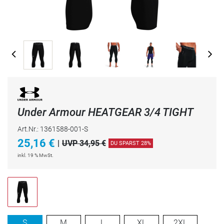
Under Armour HEATGEAR 3/4 TIGHT
Art.Nr.: 1361588-001-S
25,16
€
|
UVP 34,95 €
DU SPARST 28%
inkl. 19 % MwSt.
S
M
L
XL
2XL