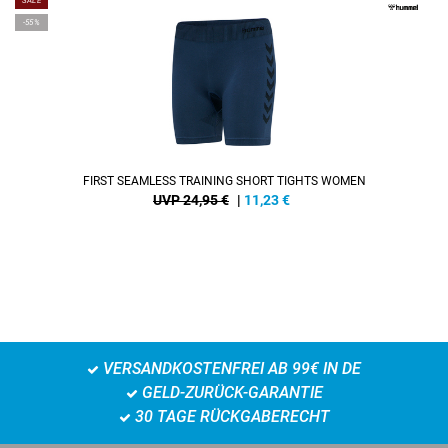
SALE
-55%
FIRST SEAMLESS TRAINING SHORT TIGHTS WOMEN
UVP 24,95 €
|
11,23
€
VERSANDKOSTENFREI AB 99€ IN DE
GELD-ZURÜCK-GARANTIE
30 TAGE RÜCKGABERECHT