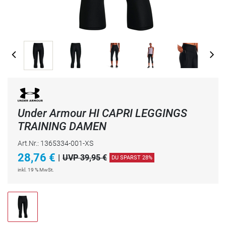
Under Armour HI CAPRI LEGGINGS
TRAINING DAMEN
Art.Nr.: 1365334-001-XS
28,76
€
|
UVP 39,95 €
DU SPARST 28%
inkl. 19 % MwSt.