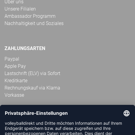
Über uns
Unsere Filialen
Ambassador Programm
Nachhaltigkeit und Soziales
ZAHLUNGSARTEN
Paypal
Apple Pay
Lastschrift (ELV) via Sofort
Kreditkarte
Rechnungskauf via Klarna
Vorkasse
ABONNIERE JETZT DEN KOSTENLOSEN
VOLLEYBALLDIREKT-NEWSLETTER UND VERPASSE KEINE
NEUIGKEIT ODER AKTION MEHR.