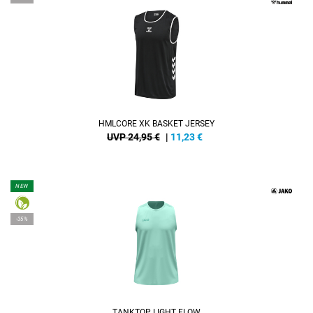
HMLCORE XK BASKET JERSEY
UVP 24,95 €
|
11,23
€
NEW
-35%
TANKTOP LIGHT FLOW