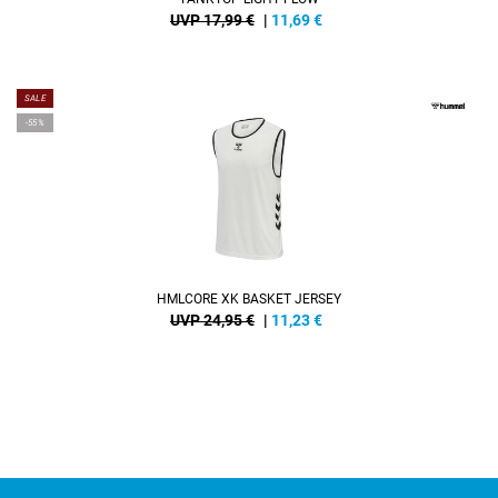
UVP 17,99 €
|
11,69
€
SALE
-55%
HMLCORE XK BASKET JERSEY
UVP 24,95 €
|
11,23
€