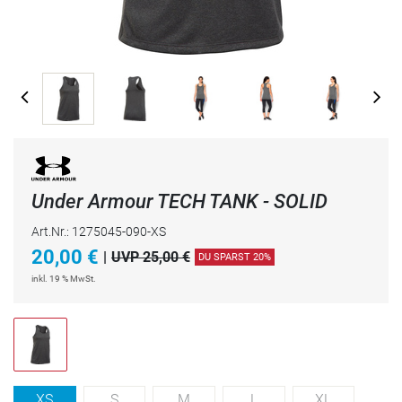
Under Armour TECH TANK - SOLID
Art.Nr.: 1275045-090-XS
20,00
€
|
UVP 25,00 €
DU SPARST 20%
inkl. 19 % MwSt.
XS
S
M
L
XL