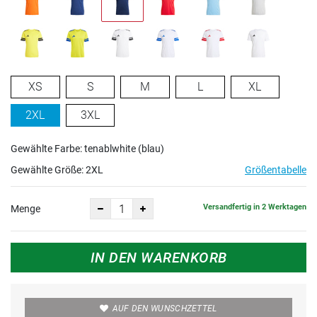
XS
S
M
L
XL
2XL
3XL
Gewählte Farbe: tenablwhite (blau)
Gewählte Größe:
2XL
Größentabelle
Versandfertig in 2 Werktagen
Menge
IN DEN WARENKORB
AUF DEN WUNSCHZETTEL