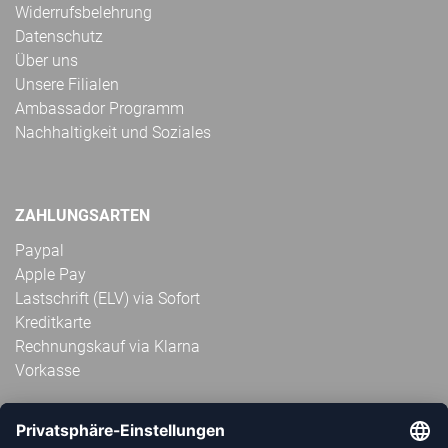
Widerrufsbelehrung
Datenschutz
Über uns
Unsere Filialen
Ambassador Programm
Nachhaltigkeit und Soziales
ZAHLUNGSARTEN
Paypal
Apple Pay
Lastschrift (ELV) via Sofort
Kreditkarte
Rechnungskauf via Klarna
Vorkasse
ABONNIERE JETZT DEN KOSTENLOSEN