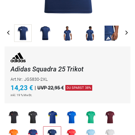
Adidas Squadra 25 Trikot
Art.Nr.: JG5830-2XL
14,23
€
|
UVP 22,95 €
DU SPARST 38%
inkl. 19 % MwSt.