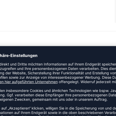
ge von Bauerfeind kräftigen die Muskulatur der
ngsfördernde Wirkung werden die Muskeln besser mit
 schneller. Die Sleeves im sportlichen Design sind paarweise
ank einem Silikonhaftband am oberen Abschluss. Iddeal für alle
rfeind: