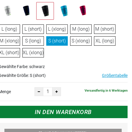
L (long)
L (short)
L (xlong)
M (long)
M (short)
M (xlong)
S (long)
S (short)
S (xlong)
XL (long)
XL (short)
XL (xlong)
Gewählte Farbe: schwarz
Gewählte Größe:
S (short)
Größentabelle
Versandfertig in 6 Werktagen
Menge
IN DEN WARENKORB