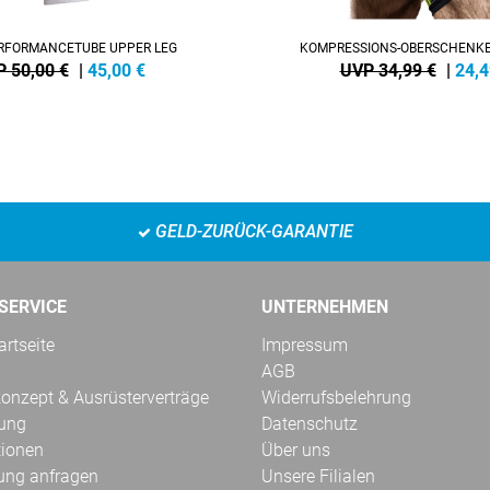
RFORMANCETUBE UPPER LEG
KOMPRESSIONS-OBERSCHENK
 50,00 €
|
45,00
€
UVP 34,99 €
|
24,4
GELD-ZURÜCK-GARANTIE
SERVICE
UNTERNEHMEN
rtseite
Impressum
AGB
onzept & Ausrüsterverträge
Widerrufsbelehrung
kung
Datenschutz
tionen
Über uns
ung anfragen
Unsere Filialen