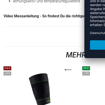
atmungsaktiv und temperaturregulierend
Video Messanleitung - So findest Du die richtige Größe:
MEHR AUS
SALE
NEW
-20%
-10%