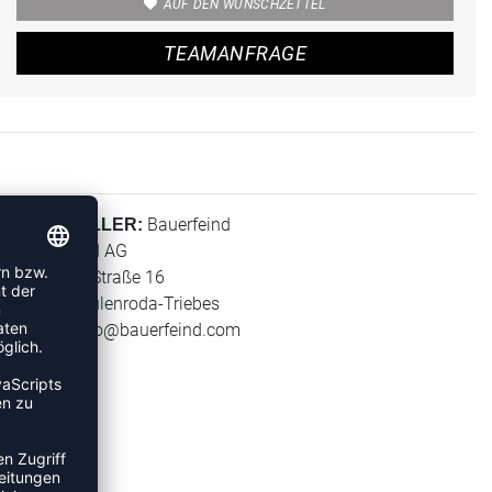
AUF DEN WUNSCHZETTEL
TEAMANFRAGE
Bauerfeind
HERSTELLER:
Bauerfeind AG
Triebeser Straße 16
07937 Zeulenroda-Triebes
E-Mail:
info@bauerfeind.com