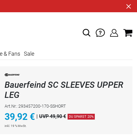
e & Fans
Sale
Bauerfeind SC SLEEVES UPPER
LEG
Art.Nr.: 293457200-170-SSHORT
39,92
€
|
UVP 49,90 €
DU SPARST 20%
inkl. 19 % MwSt.