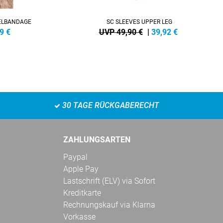
ELBANDAGE
SC SLEEVES UPPER LEG
9
€
UVP 49,90 €
|
39,92
€
30 TAGE RÜCKGABERECHT
ZAHLUNGSARTEN
Paypal
Apple Pay
Lastschrift (ELV) via Sofort
Kreditkarte
Rechnungskauf via Klarna
Vorkasse