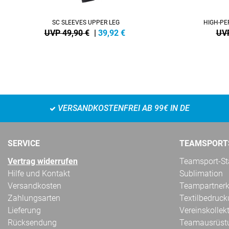
SC SLEEVES UPPER LEG
HIGH-PE
UVP 49,90 €
|
39,92
€
UVP
VERSANDKOSTENFREI AB 99€ IN DE
SERVICE
TEAMSPORT
Vertrag widerrufen
Teamsport-Sta
Hilfe und Kontakt
Sublimation
Versandkosten
Teampartnerk
Zahlungsarten
Textilbedruc
Lieferung
Vereinskollek
Rücksendung
Teamausrüst