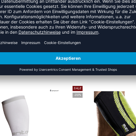
ZULETZT ANGESEHEN
 DER KATEGORIE OBERSCHENK
SALE
-30%