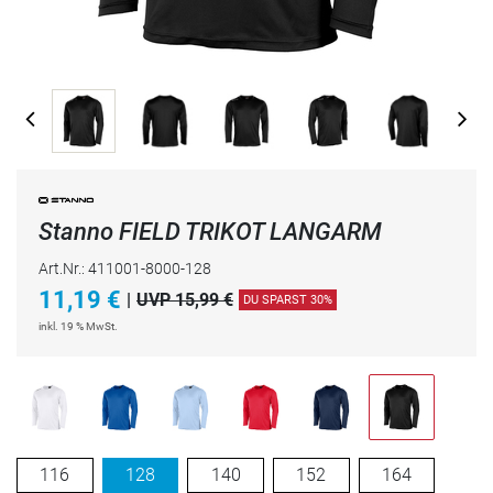
Stanno FIELD TRIKOT LANGARM
Art.Nr.: 411001-8000-128
11,19
€
|
UVP 15,99 €
DU SPARST 30%
inkl. 19 % MwSt.
116
128
140
152
164