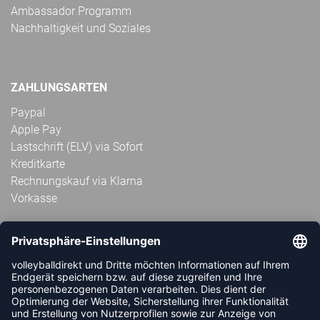
Ambassador Programm
Nachhaltigkeit und Soziales
ZAHLUNGSARTEN
Paypal
Apple Pay
Lastschrift (ELV) via Sofort
Kreditkarte
Rechnungskauf via Klarna
Vorkasse
ABONNIERE JETZT DEN KOSTENLOSEN
VOLLEYBALLDIREKT-NEWSLETTER UND VERPASSE KEINE
NEUIGKEIT ODER AKTION MEHR.
JETZT ANMELDEN