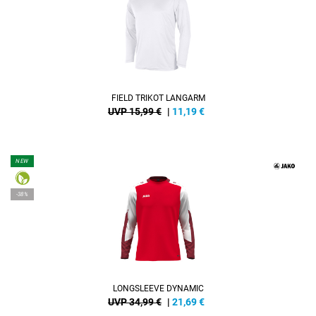
FIELD TRIKOT LANGARM
UVP 15,99 €
|
11,19
€
NEW
-38%
LONGSLEEVE DYNAMIC
UVP 34,99 €
|
21,69
€