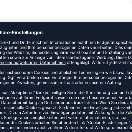
Look für die Momente abseits des Platzes. Der angenehm
t Mesh-Besatz bieten höchsten Tragekomfort. Perfekt für
hen an Ärmelabschlüssen und Saum
ZULETZT ANGESEHEN