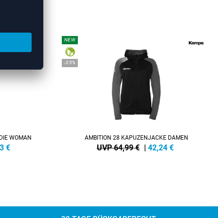
DYS
NEW
-35%
ODIE WOMAN
AMBITION 28 KAPUZENJACKE DAMEN
3
€
UVP 64,99 €
|
42,24
€