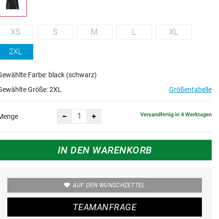
XS
S
M
L
XL
2XL
Gewählte Farbe: black (schwarz)
Gewählte Größe:
2XL
Größentabelle
Versandfertig in 4 Werktagen
Menge
IN DEN WARENKORB
AUF DEN WUNSCHZETTEL
TEAMANFRAGE