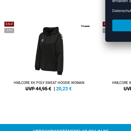
ME
SALE
SALE
-55%
-55%
HMLCORE XK POLY SWEAT HOODIE WOMAN
HMLCORE X
UVP 44,95 €
|
20,23
€
UVP