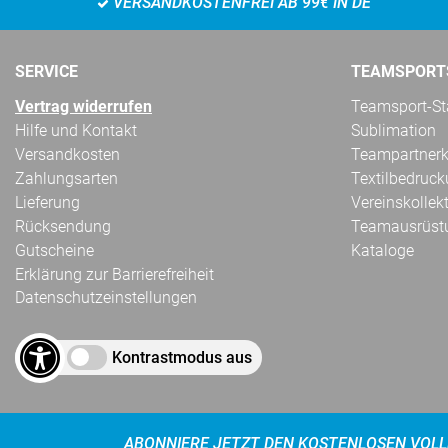
VERSANDKOSTENFREI AB 99€ IN DE
SERVICE
TEAMSPORT
Vertrag widerrufen
Teamsport-Sta
Hilfe und Kontakt
Sublimation
Versandkosten
Teampartnerk
Zahlungsarten
Textilbedruc
Lieferung
Vereinskollek
Rücksendung
Teamausrüst
Gutscheine
Kataloge
Erklärung zur Barrierefreiheit
Datenschutzeinstellungen
Kontrastmodus aus
ABONNIERE JETZT DEN KOSTENLOSEN VOLL