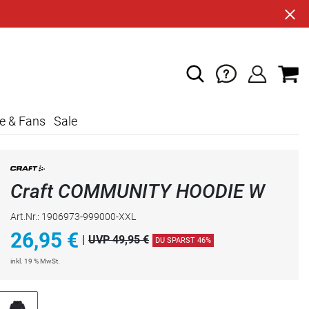
e & Fans
Sale
Craft COMMUNITY HOODIE W
Art.Nr.: 1906973-999000-XXL
26,95
€
|
UVP 49,95 €
DU SPARST 46%
inkl. 19 % MwSt.