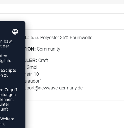
65% Polyester 35% Baumwolle
MATERIAL:
Community
KOLLEKTION:
Craft
HERSTELLER:
New Wave GmbH
Geigelsteinstr. 10
83080 Oberaudorf
E-Mail:
support@newwave-germany.de