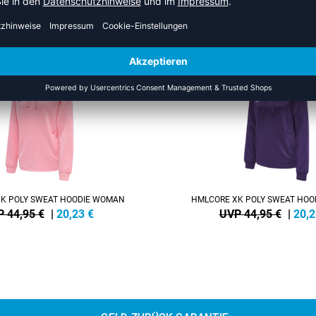
HR AUS DER KATEGORIE HOO
SALE
-55%
K POLY SWEAT HOODIE WOMAN
HMLCORE XK POLY SWEAT HO
 44,95 €
|
20,23
€
UVP 44,95 €
|
20,2