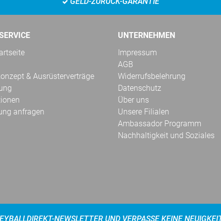
GELD-ZURÜCK-GARANTIE
SERVICE
UNTERNEHMEN
rtseite
Impressum
AGB
onzept & Ausrüsterverträge
Widerrufsbelehrung
kung
Datenschutz
tionen
Über uns
ung anfragen
Unsere Filialen
Ambassador Programm
Nachhaltigkeit und Soziales
EYBALLDIREKT-NEWSLETTER UND VERPASSE KEINE NEUIGKEI