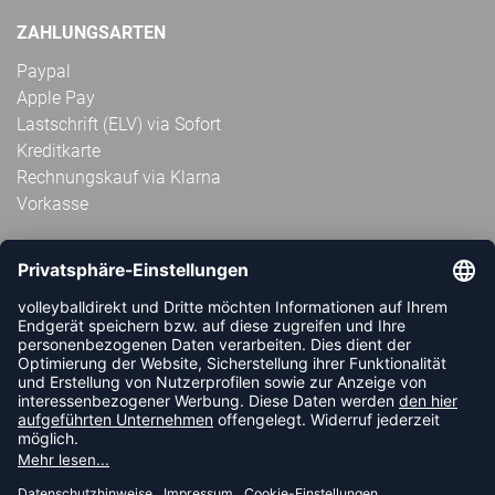
ZAHLUNGSARTEN
Paypal
Apple Pay
Lastschrift (ELV) via Sofort
Kreditkarte
Rechnungskauf via Klarna
Vorkasse
ABONNIERE JETZT DEN KOSTENLOSEN
VOLLEYBALLDIREKT-NEWSLETTER UND VERPASSE KEINE
NEUIGKEIT ODER AKTION MEHR.
JETZT ANMELDEN
FOLLOW US