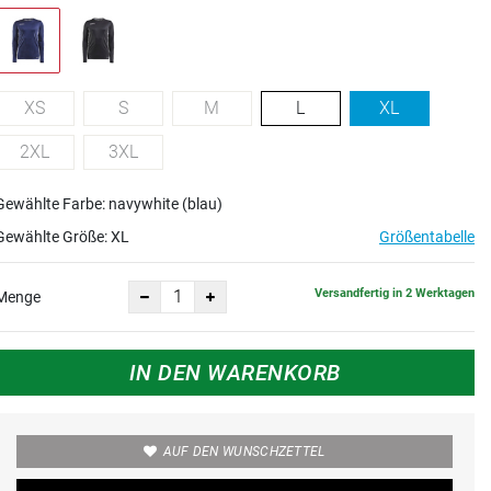
XS
S
M
L
XL
2XL
3XL
Gewählte Farbe: navywhite (blau)
Gewählte Größe:
XL
Größentabelle
Versandfertig in 2 Werktagen
Menge
IN DEN WARENKORB
AUF DEN WUNSCHZETTEL