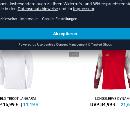
 AUS DER KATEGORIE LONGSL
NEW
-38%
IELD TRIKOT LANGARM
LONGSLEEVE DYNAM
 15,99 €
|
11,19
€
UVP 34,99 €
|
21,6