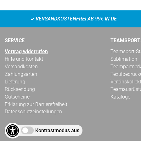
VERSANDKOSTENFREI AB 99€ IN DE
SERVICE
TEAMSPORT
Vertrag widerrufen
Teamsport-Sta
Hilfe und Kontakt
Sublimation
Versandkosten
Teampartnerk
Zahlungsarten
Textilbedruc
Lieferung
Vereinskollek
Rücksendung
Teamausrüst
Gutscheine
Kataloge
Erklärung zur Barrierefreiheit
Datenschutzeinstellungen
Kontrastmodus aus