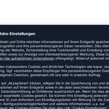
tarken Langarm-T-Shirt kannst Du dich sehen lassen. Das Pro
tem Polyestergewebe bietet hervorragende Atmungsaktivität,
tzen für verbesserte Belüftung. Viel Platz für das Branding
ere Belüftung • Glatter Kragen- und Ärmelabschluß • Eng
sor-, oder Firmenlogos • Recyceltes Polyester für einen
ZULETZT ANGESEHEN