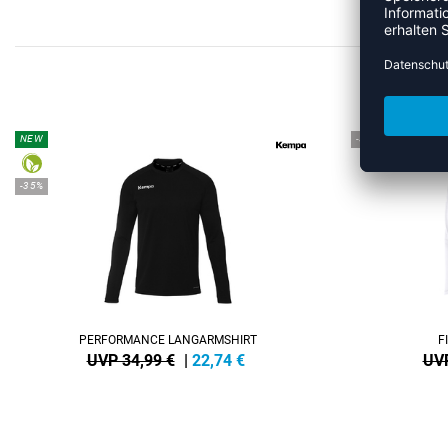
MEHR
NEW
-30%
-35%
PERFORMANCE LANGARMSHIRT
F
UVP 34,99 €
|
22,74
€
UVP