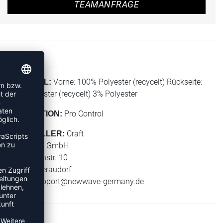
TEAMANFRAGE
Vorne: 100% Polyester (recycelt) Rückseite:
MATERIAL:
97% Polyester (recycelt) 3% Polyester
Pro Control
KOLLEKTION:
Craft
HERSTELLER:
New Wave GmbH
Geigelsteinstr. 10
83080 Oberaudorf
E-Mail:
support@newwave-germany.de