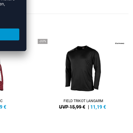
EEVES
-30%
IC
FIELD TRIKOT LANGARM
9
€
UVP 15,99 €
|
11,19
€