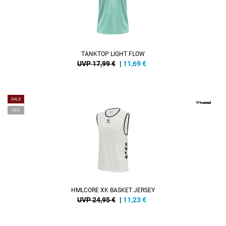
TANKTOP LIGHT FLOW
UVP 17,99 €
|
11,69
€
SALE
-55%
HMLCORE XK BASKET JERSEY
UVP 24,95 €
|
11,23
€