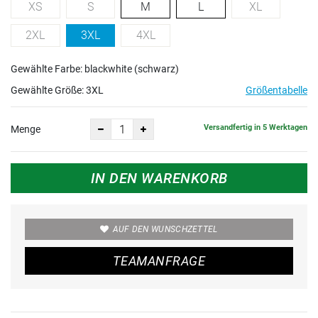
XS
S
M
L
XL
2XL
3XL
4XL
Gewählte Farbe: blackwhite (schwarz)
Gewählte Größe:
3XL
Größentabelle
Versandfertig in 5 Werktagen
Menge
IN DEN WARENKORB
AUF DEN WUNSCHZETTEL
TEAMANFRAGE