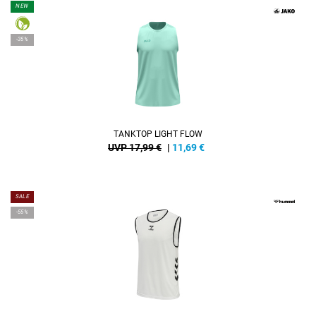
NEW
-35%
TANKTOP LIGHT FLOW
UVP 17,99 €
|
11,69
€
SALE
-55%