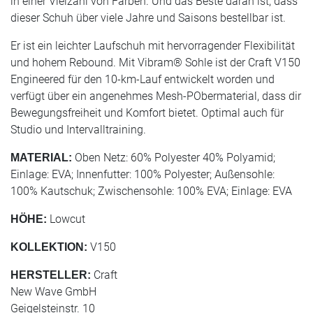
in einer Vielzahl von Farben. Und das Beste daran ist, dass
dieser Schuh über viele Jahre und Saisons bestellbar ist.
Er ist ein leichter Laufschuh mit hervorragender Flexibilität
und hohem Rebound. Mit Vibram® Sohle ist der Craft V150
Engineered für den 10-km-Lauf entwickelt worden und
verfügt über ein angenehmes Mesh-PObermaterial, dass dir
Bewegungsfreiheit und Komfort bietet. Optimal auch für
Studio und Intervalltraining.
Oben Netz: 60% Polyester 40% Polyamid;
MATERIAL:
Einlage: EVA; Innenfutter: 100% Polyester; Außensohle:
100% Kautschuk; Zwischensohle: 100% EVA; Einlage: EVA
Lowcut
HÖHE:
V150
KOLLEKTION:
Craft
HERSTELLER:
New Wave GmbH
Geigelsteinstr. 10