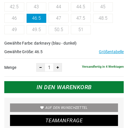
42.5
43
44
44.5
45
46
46.5
47
47.5
48.5
49
49.5
50.5
51
Gewählte Farbe: darknavy (blau - dunkel)
Gewählte Größe:
46.5
Größentabelle
Versandfertig in 4 Werktagen
Menge
IN DEN WARENKORB
AUF DEN WUNSCHZETTEL
TEAMANFRAGE