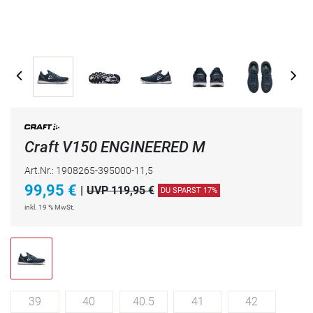
Craft V150 ENGINEERED M
Art.Nr.: 1908265-395000-11,5
99,95
€
|
UVP 119,95 €
DU SPARST 17%
inkl. 19 % MwSt.
39
40
40.5
41
42