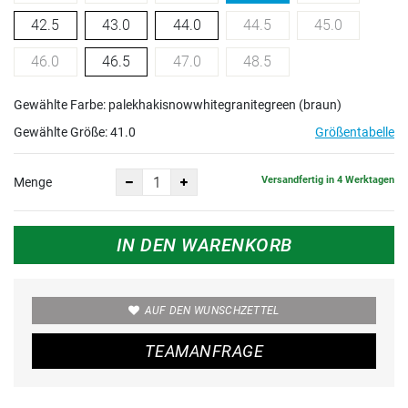
42.5
43.0
44.0
44.5
45.0
46.0
46.5
47.0
48.5
Gewählte Farbe: palekhakisnowwhitegranitegreen (braun)
Gewählte Größe:
41.0
Größentabelle
Versandfertig in 4 Werktagen
Menge
IN DEN WARENKORB
AUF DEN WUNSCHZETTEL
TEAMANFRAGE