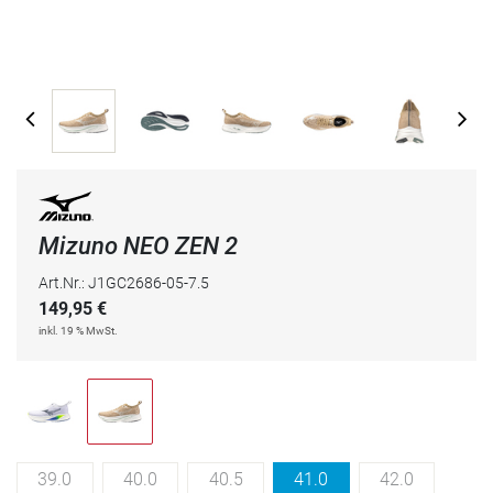
Mizuno NEO ZEN 2
Art.Nr.: J1GC2686-05-7.5
149,95
€
inkl. 19 % MwSt.
39.0
40.0
40.5
41.0
42.0