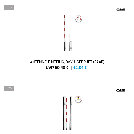
-15%
ANTENNE, EINTEILIG, DVV-1 GEPRÜFT (PAAR)
UVP 50,40 €
|
42,84
€
-15%