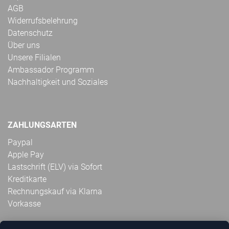
AGB
Widerrufsbelehrung
Datenschutz
Über uns
Unsere Filialen
Ambassador Programm
Nachhaltigkeit und Soziales
ZAHLUNGSARTEN
Paypal
Apple Pay
Lastschrift (ELV) via Sofort
Kreditkarte
Rechnungskauf via Klarna
Vorkasse