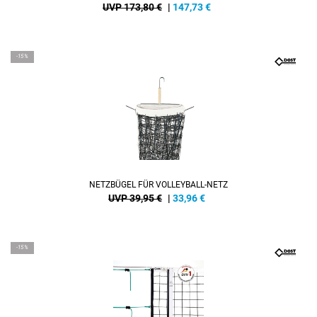
UVP 173,80 €
|
147,73
€
-15%
NETZBÜGEL FÜR VOLLEYBALL-NETZ
UVP 39,95 €
|
33,96
€
-15%