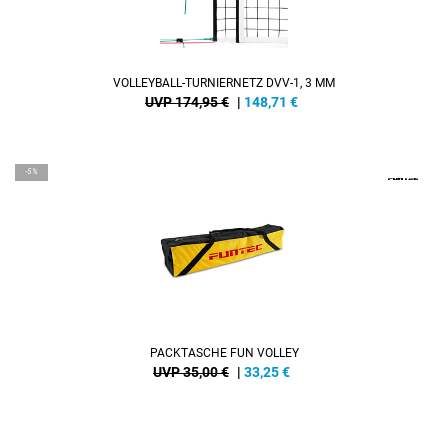
VOLLEYBALL-TURNIERNETZ DVV-1, 3 MM
UVP 174,95 €
|
148,71
€
-5%
PACKTASCHE FUN VOLLEY
UVP 35,00 €
|
33,25
€