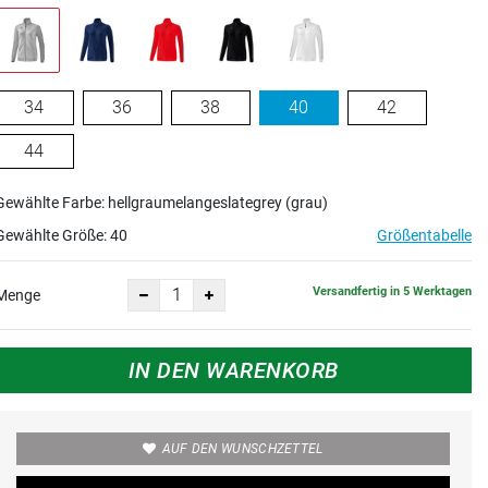
34
36
38
40
42
44
Gewählte Farbe: hellgraumelangeslategrey (grau)
Gewählte Größe:
40
Größentabelle
Versandfertig in 5 Werktagen
Menge
IN DEN WARENKORB
AUF DEN WUNSCHZETTEL