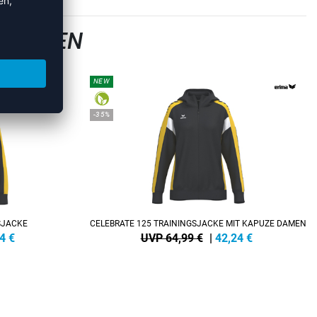
SJACKEN
NEW
-35%
SJACKE
CELEBRATE 125 TRAININGSJACKE MIT KAPUZE DAMEN
4
€
UVP 64,99 €
|
42,24
€