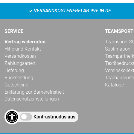
VERSANDKOSTENFREI AB 99€ IN DE
SERVICE
TEAMSPORT
Vertrag widerrufen
Teamsport-Sta
Hilfe und Kontakt
Sublimation
Versandkosten
Teampartnerk
Zahlungsarten
Textilbedruc
Lieferung
Vereinskollek
Rücksendung
Teamausrüst
Gutscheine
Kataloge
Erklärung zur Barrierefreiheit
Datenschutzeinstellungen
Kontrastmodus aus