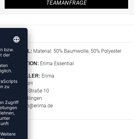
TEAMANFRAGE
Material: 50% Baumwolle, 50% Polyester
MATERIAL:
Erima Essential
KOLLEKTION:
Erima
HERSTELLER:
Erima GmbH
Carl-Zeiss-Straße 10
72793 Pfullingen
E-Mail:
info@erima.de