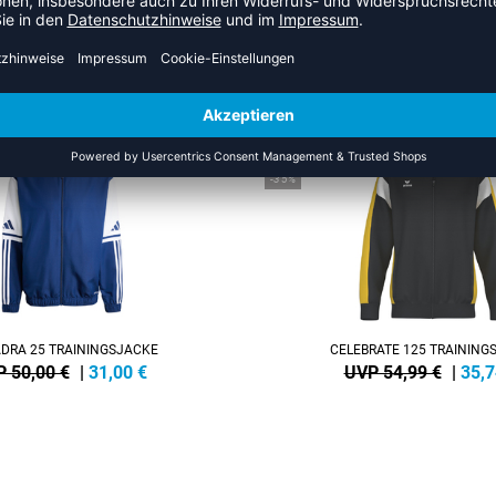
US DER KATEGORIE TRAINING
NEW
-35%
DRA 25 TRAININGSJACKE
CELEBRATE 125 TRAINING
 50,00 €
|
31,00
€
UVP 54,99 €
|
35,7