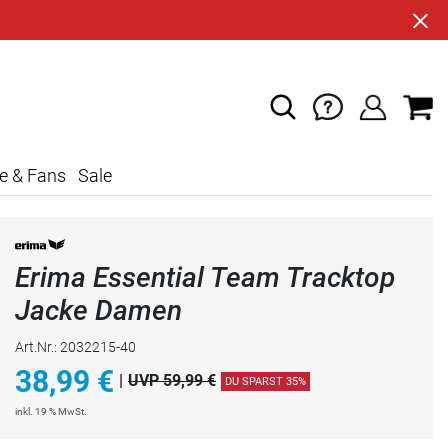
e & Fans
Sale
Erima Essential Team Tracktop
Jacke Damen
Art.Nr.: 2032215-40
38,99
€
|
UVP 59,99 €
DU SPARST 35%
inkl. 19 % MwSt.