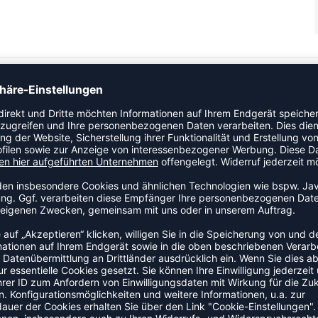
ort und Alltag. Bequemer, strapazierfähiger Material-Mix
erschlusstaschen ERIMA Schwingen-Print auf Schulter und
ZULETZT ANGESEHEN