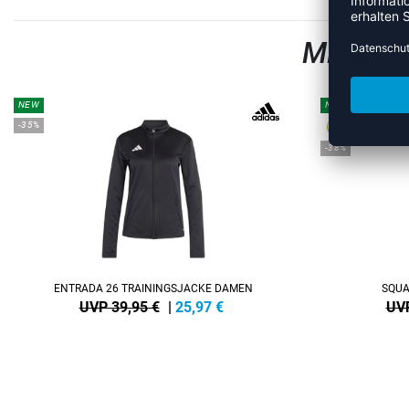
MEHR A
NEW
NEW
-35%
-38%
ENTRADA 26 TRAININGSJACKE DAMEN
SQUA
UVP 39,95 €
|
25,97
€
UVP