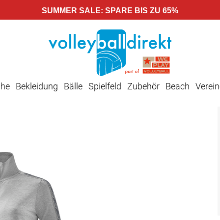
SUMMER SALE: SPARE BIS ZU 65%
uhe
Bekleidung
Bälle
Spielfeld
Zubehör
Beach
Verein