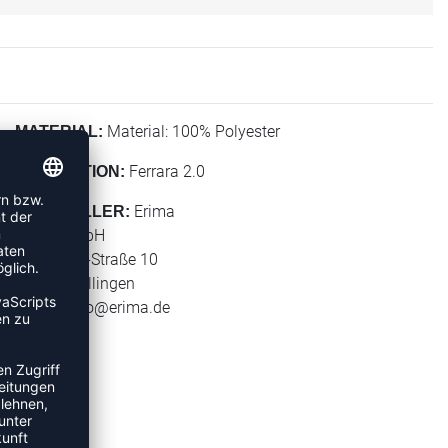
Material: 100% Polyester
MATERIAL:
Ferrara 2.0
KOLLEKTION:
Erima
HERSTELLER:
Erima GmbH
Carl-Zeiss-Straße 10
72793 Pfullingen
E-Mail:
info@erima.de