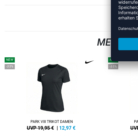
MEHR AU
NEW
NEW
-35%
-35%
PARK VIII TRIKOT DAMEN
PA
UVP 19,95 €
|
12,97
€
UVP