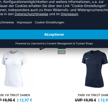
ZULETZT ANGESEHEN
S DER KATEGORIE VOLLEYBAL
NEW
-35%
RK VIII TRIKOT DAMEN
PARK VIII TRIKOT DA
 19,95 €
|
12,97
€
UVP 19,95 €
|
12,9