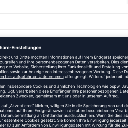
azierfähiges Trikot mit exzellentem
smaterial des Shirts garantiert ein gutes Klimamanagement.
udem sorgen seitliche Mesh-Einsätze für optimale Belüftung
onband verstärkt für mehr Formstabilität. Das Ferrara 2.0
ifendesign. Auf den Schultern hat es den für Erima typischen
t Seitliche Mesh-Einsätze Verstärkter Kragen
er 5-CUBES Print Material: 100% Polyester