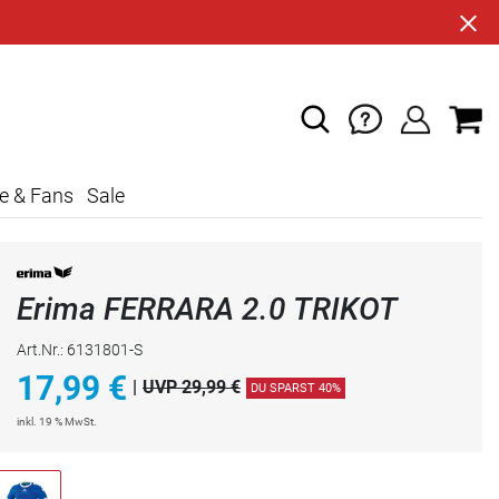
e & Fans
Sale
Erima FERRARA 2.0 TRIKOT
Art.Nr.: 6131801-S
17,99
€
|
UVP 29,99 €
DU SPARST 40%
inkl. 19 % MwSt.