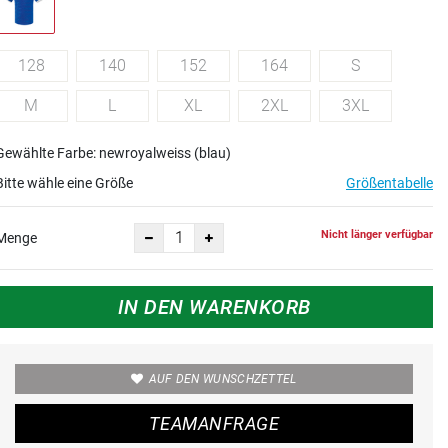
128
140
152
164
S
M
L
XL
2XL
3XL
Gewählte Farbe: newroyalweiss (blau)
Bitte wähle eine Größe
Größentabelle
Nicht länger verfügbar
Menge
IN DEN WARENKORB
AUF DEN WUNSCHZETTEL
TEAMANFRAGE