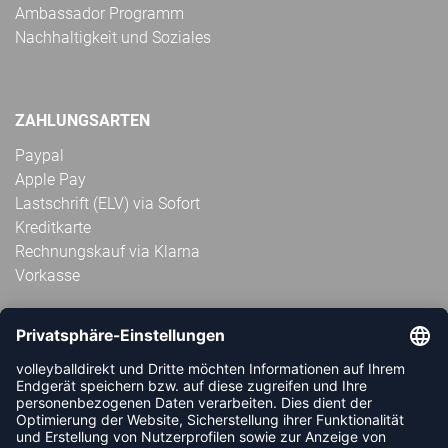
Ambassador Programm
Nachhaltigkeit und Soziales
ZAHLUNGSARTEN
Paypal
Apple Pay
Lastschrift (ELV) via Sofort
Kreditkarte
Rechnungskauf via Klarna
Vorkasse
ABONNIERE JETZT DEN KOSTENLOSEN
VOLLEYBALLDIREKT-NEWSLETTER UND VERPASSE KEINE
NEUIGKEIT ODER AKTION MEHR.
JETZT ANMELDEN