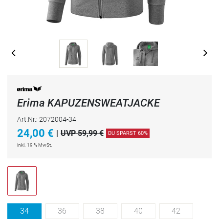
Erima KAPUZENSWEATJACKE
Art.Nr.: 2072004-34
24,00
€
|
UVP 59,99 €
DU SPARST 60%
inkl. 19 % MwSt.
34
36
38
40
42