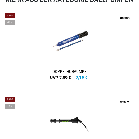
SALE
-10%
DOPPELHUBPUMPE
UVP 7,99 €
|
7,19
€
SALE
-36%