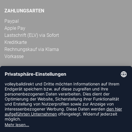
ZAHLUNGSARTEN
Paypal
Apple Pay
Lastschrift (ELV) via Sofort
Kreditkarte
Rechnungskauf via Klarna
Vorkasse
ABONNIERE JETZT DEN KOSTENLOSEN
VOLLEYBALLDIREKT-NEWSLETTER UND VERPASSE KEINE
NEUIGKEIT ODER AKTION MEHR.
JETZT ANMELDEN
FOLLOW US