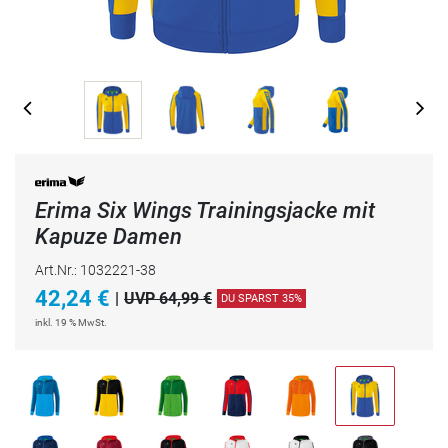
Erima Six Wings Trainingsjacke mit
Kapuze Damen
Art.Nr.: 1032221-38
42,24
€
|
UVP 64,99 €
DU SPARST 35%
inkl. 19 % MwSt.