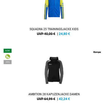
SQUADRA 25 TRAININGSJACKE KIDS
UVP 40,00 €
|
24,80
€
NEW
-35%
AMBITION 28 KAPUZENJACKE DAMEN
UVP 64,99 €
|
42,24
€