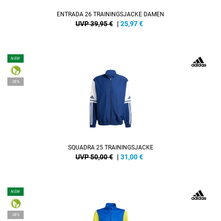
ENTRADA 26 TRAININGSJACKE DAMEN
UVP 39,95 €
|
25,97
€
NEW
-38%
SQUADRA 25 TRAININGSJACKE
UVP 50,00 €
|
31,00
€
NEW
-38%