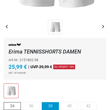
Erima TENNISSHORTS DAMEN
Art.Nr.: 2151802-38
25,99
€
|
UVP 39,99 €
DU SPARST 35%
inkl. 19 % MwSt.
34
36
38
40
42