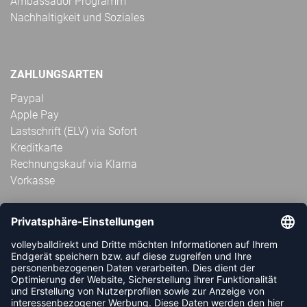
Ambassador Programm
Nachhaltigkeit und Soziales
ZAHLUNGSARTEN
Paypal
Apple Pay
Lastschrift (ELV) via Sofort
Kreditkarte
Rechnungskauf via Klarna
Vorkasse
ABONNIERE JETZT DEN KOSTENLOSEN
VOLLEYBALLDIREKT-NEWSLETTER UND VERPASSE KEINE
NEUIGKEIT ODER AKTION MEHR.
JETZT ANMELDEN