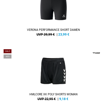
VERONA PERFORMANCE SHORT DAMEN
UVP 39,99 €
|
23,99
€
SALE
-60%
HMLCORE XK POLY SHORTS WOMAN
UVP 22,95 €
|
9,18
€