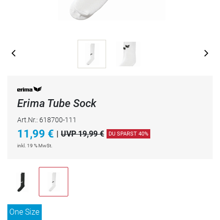
Erima Tube Sock
Art.Nr.: 618700-111
11,99
€
|
UVP 19,99 €
DU SPARST 40%
inkl. 19 % MwSt.
One Size