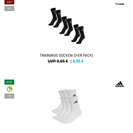
SALE
-50%
TRAININGS SOCKEN (3-ER PACK)
UVP 9,95 €
|
4,95
€
NEW
-13%