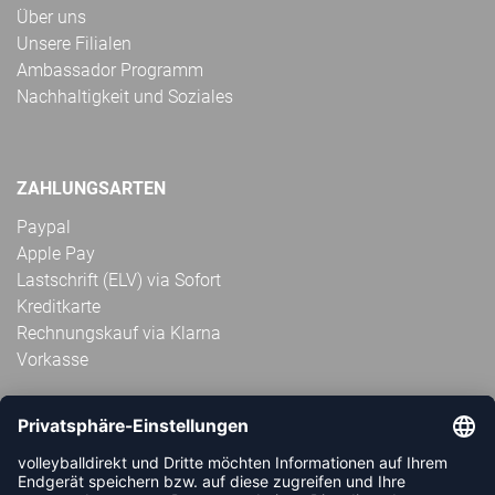
Über uns
Unsere Filialen
Ambassador Programm
Nachhaltigkeit und Soziales
ZAHLUNGSARTEN
Paypal
Apple Pay
Lastschrift (ELV) via Sofort
Kreditkarte
Rechnungskauf via Klarna
Vorkasse
ABONNIERE JETZT DEN KOSTENLOSEN
VOLLEYBALLDIREKT-NEWSLETTER UND VERPASSE KEINE
NEUIGKEIT ODER AKTION MEHR.