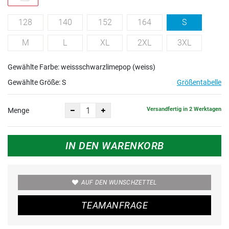
128
140
152
164
S
M
L
XL
2XL
3XL
Gewählte Farbe: weissschwarzlimepop (weiss)
Gewählte Größe:
S
Größentabelle
Versandfertig in 2 Werktagen
Menge
IN DEN WARENKORB
AUF DEN WUNSCHZETTEL
TEAMANFRAGE