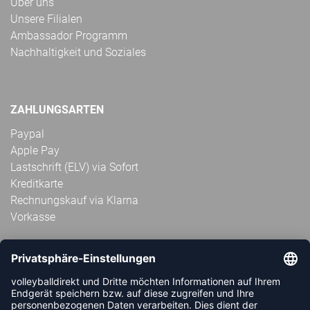
Über uns
Unsere Filialen
Ambassador Programm
Nachhaltigkeit und Soziales
ZAHLUNGSARTEN
Paypal
Apple Pay
Lastschrift (ELV) via Sofort
Kreditkarte
Rechnungskauf via Klarna
Vorkasse
ABONNIERE JETZT DEN KOSTENLOSEN
VOLLEYBALLDIREKT-NEWSLETTER UND VERPASSE KEINE
NEUIGKEIT ODER AKTION MEHR.