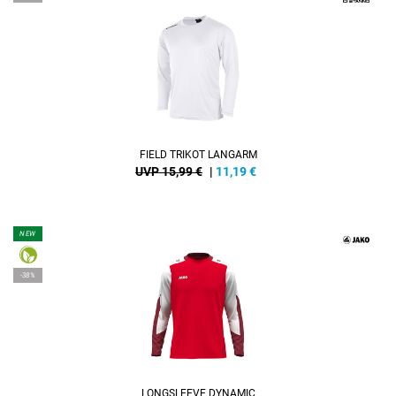
FIELD TRIKOT LANGARM
UVP 15,99 €
|
11,19
€
NEW
-38%
LONGSLEEVE DYNAMIC