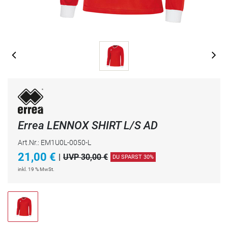
Errea LENNOX SHIRT L/S AD
Art.Nr.: EM1U0L-0050-L
21,00
€
|
UVP 30,00 €
DU SPARST 30%
inkl. 19 % MwSt.