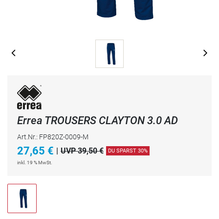
Errea TROUSERS CLAYTON 3.0 AD
Art.Nr.: FP820Z-0009-M
27,65
€
|
UVP 39,50 €
DU SPARST 30%
inkl. 19 % MwSt.