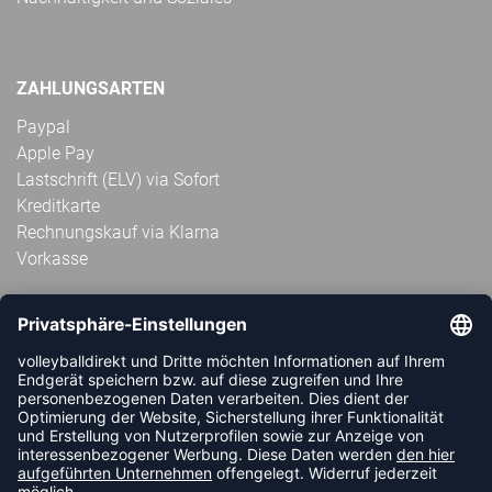
ZAHLUNGSARTEN
Paypal
Apple Pay
Lastschrift (ELV) via Sofort
Kreditkarte
Rechnungskauf via Klarna
Vorkasse
ABONNIERE JETZT DEN KOSTENLOSEN
VOLLEYBALLDIREKT-NEWSLETTER UND VERPASSE KEINE
NEUIGKEIT ODER AKTION MEHR.
JETZT ANMELDEN