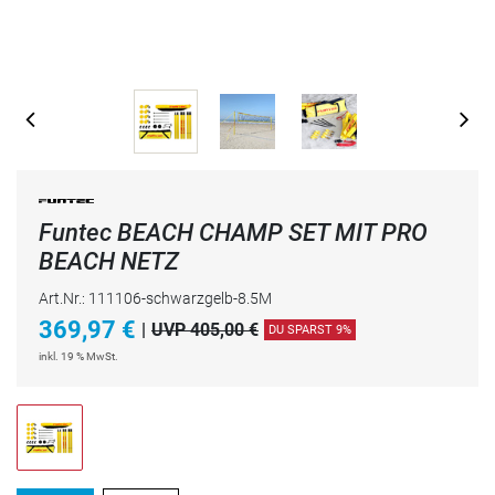
Funtec BEACH CHAMP SET MIT PRO
BEACH NETZ
Art.Nr.: 111106-schwarzgelb-8.5M
369,97
€
|
UVP 405,00 €
DU SPARST 9%
inkl. 19 % MwSt.