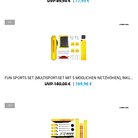
UVP 89,95 €
|
77,95
€
-6%
FUN SPORTS SET (MULTISPORT-SET MIT 5 MÖGLICHEN NETZHÖHEN), INKL. SPIELFELDMARKIERUNG
UVP 180,00 €
|
169,96
€
-10%