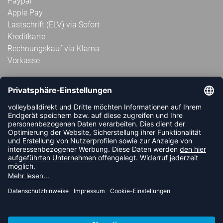
Paypal
Apple Pay
Lastschrift (ELV) via Sofort
Kreditkarte
Rechnungskauf via Klarna
Vorkasse
ABONNIERE JETZT DEN KOSTENLOSEN
VOLLEYBALLDIREKT-NEWSLETTER UND VERPASSE KEINE
NEUIGKEIT ODER AKTION MEHR.
JETZT ANMELDEN
FOLLOW US