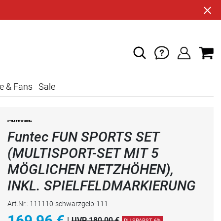
e & Fans
Sale
Funtec FUN SPORTS SET
(MULTISPORT-SET MIT 5
MÖGLICHEN NETZHÖHEN),
INKL. SPIELFELDMARKIERUNG
Art.Nr.: 111110-schwarzgelb-111
169,96
€
|
UVP 180,00 €
DU SPARST 6%