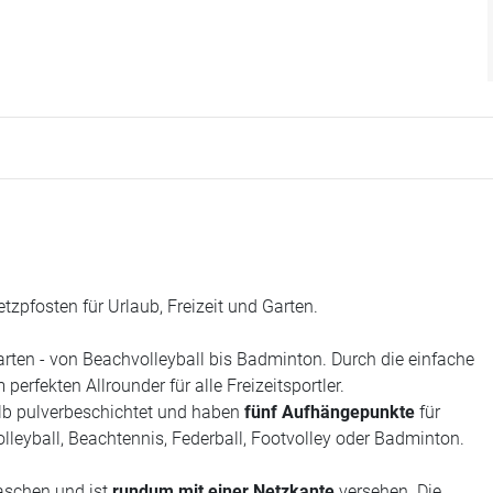
tzpfosten für Urlaub, Freizeit und Garten.
arten - von Beachvolleyball bis Badminton. Durch die einfache
rfekten Allrounder für alle Freizeitsportler.
gelb pulverbeschichtet und haben
fünf Aufhängepunkte
für
lleyball, Beachtennis, Federball, Footvolley oder Badminton.
aschen und ist
rundum mit einer Netzkante
versehen. Die