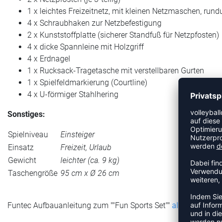
1 x leichtes Freizeitnetz, mit kleinen Netzmaschen, run
4 x Schraubhaken zur Netzbefestigung
2 x Kunststoffplatte (sicherer Standfuß für Netzpfosten)
4 x dicke Spannleine mit Holzgriff
4 x Erdnagel
1 x Rucksack-Tragetasche mit verstellbaren Gurten
1 x Spielfeldmarkierung (Courtline)
4 x U-förmiger Stahlhering
Sonstiges:
Spielniveau
Einsteiger
Einsatz
Freizeit, Urlaub
Gewicht
leichter (ca. 9 kg)
Taschengröße
95 cm x Ø 26 cm
Funtec Aufbauanleitung zum ""Fun Sports Set""
als PDF