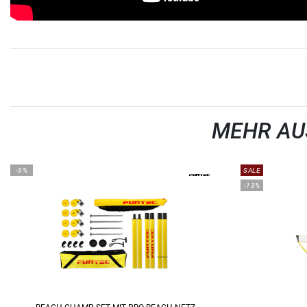
MEHR AU
-9%
SALE
-13%