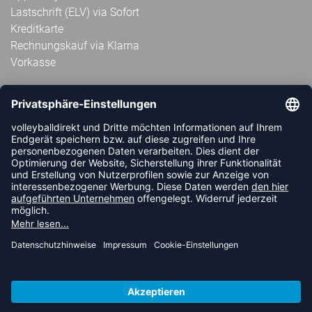
Lastschrift (ELV) via Sofort
Kreditkarte
Rechnungskauf via Klarna
Vorkasse
ABONNIERE JETZT DEN KOSTENLOSEN
VOLLEYBALLDIREKT-NEWSLETTER UND VERPASSE KEINE
NEUIGKEIT ODER AKTION MEHR.
JETZT ANMELDEN
FOLLOW US
© 2026 Ballsportdirekt.de GmbH und Co. KG