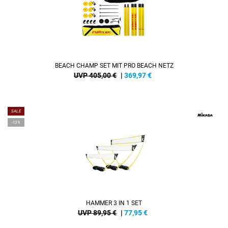
BEACH CHAMP SET MIT PRO BEACH NETZ
UVP 405,00 €
|
369,97
€
SALE
-13%
HAMMER 3 IN 1 SET
UVP 89,95 €
|
77,95
€