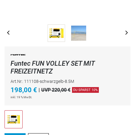
Funtec FUN VOLLEY SET MIT
FREIZEITNETZ
Art.Nr.: 111108-schwarzgelb-8.5M
198,00
€
|
UVP 220,00 €
DU SPARST 10%
inkl. 19 % MwSt.