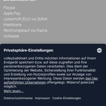
Paypal
Apple Pay
Lastschrift (ELV) via Sofort
Kreditkarte
Rechnungskauf via Klarna
Vorkasse
ABONNIERE JETZT DEN KOSTENLOSEN
VOLLEYBALLDIREKT-NEWSLETTER UND VERPASSE KEINE
NEUIGKEIT ODER AKTION MEHR.
JETZT ANMELDEN
FOLLOW US