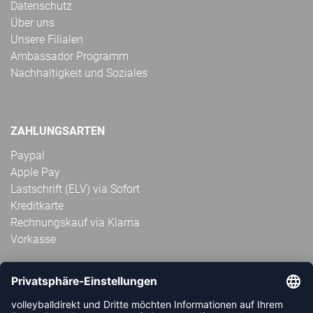
Datenschutz
Über uns
Unsere Filialen
Ambassador Programm
Nachhaltigkeit und Soziales
ZAHLUNGSARTEN
Paypal
Apple Pay
Lastschrift (ELV) via Sofort
Kreditkarte
Rechnungskauf via Klarna
Vorkasse
ABONNIERE JETZT DEN KOSTENLOSEN
VOLLEYBALLDIREKT-NEWSLETTER UND VERPASSE KEINE