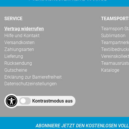
SERVICE
TEAMSPORT
Vertrag widerrufen
Teamsport-Sta
Hilfe und Kontakt
Sublimation
Versandkosten
Teampartnerk
Zahlungsarten
Textilbedruc
Lieferung
Vereinskollek
Rücksendung
Teamausrüst
Gutscheine
Kataloge
Erklärung zur Barrierefreiheit
Datenschutzeinstellungen
Kontrastmodus aus
ABONNIERE JETZT DEN KOSTENLOSEN VOLL