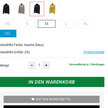
XS
S
M
L
XL
2XL
Gewählte Farbe: marine (blau)
Gewählte Größe:
2XL
Größentabelle
Versandfertig in 2 Werktagen
Menge
IN DEN WARENKORB
AUF DEN WUNSCHZETTEL