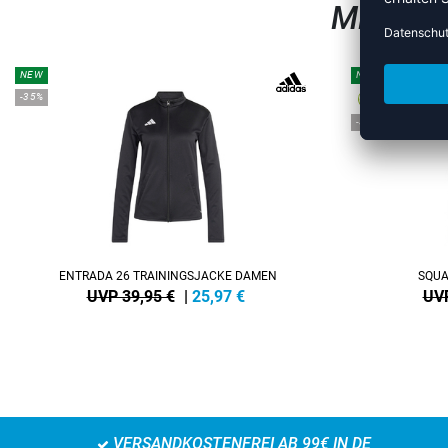
MEHR A
NEW
NEW
-35%
-38%
ENTRADA 26 TRAININGSJACKE DAMEN
SQUA
UVP 39,95 €
|
25,97
€
UVP
VERSANDKOSTENFREI AB 99€ IN DE