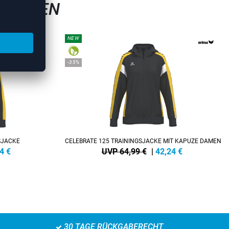
SJACKEN
NEW
-35%
SJACKE
CELEBRATE 125 TRAININGSJACKE MIT KAPUZE DAMEN
4
€
UVP 64,99 €
|
42,24
€
30 TAGE RÜCKGABERECHT