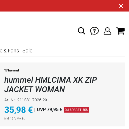
e & Fans
Sale
hummel HMLCIMA XK ZIP
JACKET WOMAN
Art.Nr.: 211581-7026-2XL
35,98
€
|
UVP 79,95 €
DU SPARST 55%
inkl. 19 % MwSt.