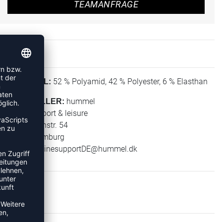
TEAMANFRAGE
52 % Polyamid, 42 % Polyester, 6 % Elasthan
MATERIAL:
hummel
HERSTELLER:
hummel sport & leisure
Leverkusenstr. 54
22761 Hamburg
E-Mail:
onlinesupportDE@hummel.dk