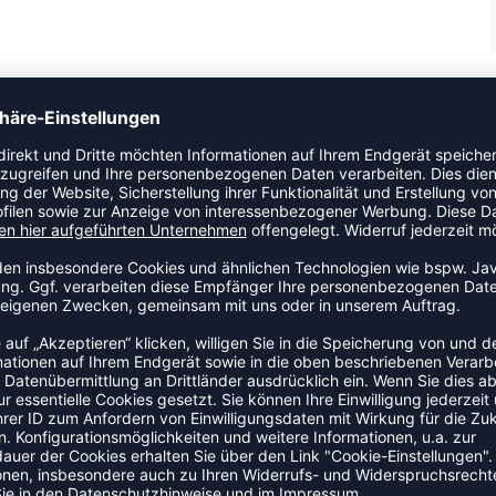
-Look! Diese hummel® Reißverschlussjacke eignet sich
schaften in Kombination mit lässigem Style bietet. Die
an den Schultern. Die Jacke hat zwei Seitentaschen mit
ZULETZT ANGESEHEN