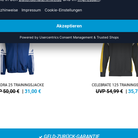
US DER KATEGORIE TRAINING
NEW
-35%
DRA 25 TRAININGSJACKE
CELEBRATE 125 TRAINING
 50,00 €
|
31,00
€
UVP 54,99 €
|
35,7
GELD-ZURÜCK-GARANTIE