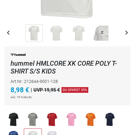
hummel HMLCORE XK CORE POLY T-
SHIRT S/S KIDS
Art.Nr.: 212644-9001-128
8,98
€
|
UVP 19,95 €
DU SPARST 55%
inkl. 19 % MwSt.