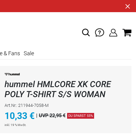
e & Fans
Sale
hummel HMLCORE XK CORE
POLY T-SHIRT S/S WOMAN
Art.Nr.: 211944-7058-M
10,33
€
|
UVP 22,95 €
DU SPARST 55%
inkl. 19 % MwSt.