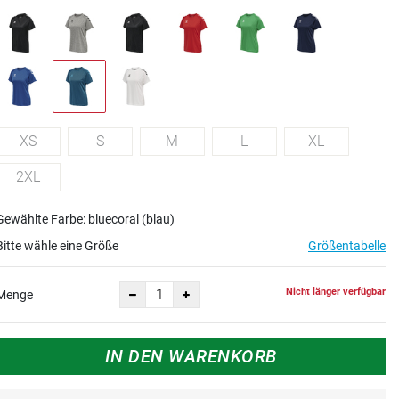
XS
S
M
L
XL
2XL
Gewählte Farbe: bluecoral (blau)
Bitte wähle eine Größe
Größentabelle
Nicht länger verfügbar
Menge
IN DEN WARENKORB