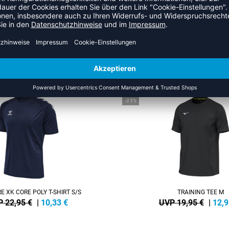
ZULETZT ANGESEHEN
HR AUS DER KATEGORIE T-SHI
SALE
-35%
 XK CORE POLY T-SHIRT S/S
TRAINING TEE M
 22,95 €
|
10,33
€
UVP 19,95 €
|
12,9