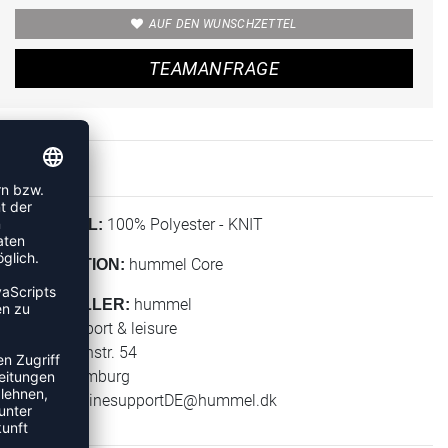
AUF DEN WUNSCHZETTEL
TEAMANFRAGE
100% Polyester - KNIT
MATERIAL:
hummel Core
KOLLEKTION:
hummel
HERSTELLER:
hummel sport & leisure
Leverkusenstr. 54
22761 Hamburg
E-Mail:
onlinesupportDE@hummel.dk