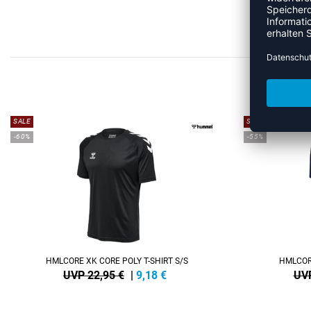
ME
SALE
SALE
-60%
-55%
HMLCORE XK CORE POLY T-SHIRT S/S
HMLCORE
UVP 22,95 €
|
9,18
€
UVP