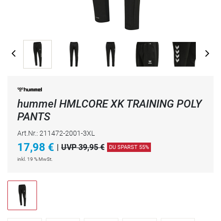
hummel HMLCORE XK TRAINING POLY
PANTS
Art.Nr.: 211472-2001-3XL
17,98
€
|
UVP 39,95 €
DU SPARST 55%
inkl. 19 % MwSt.