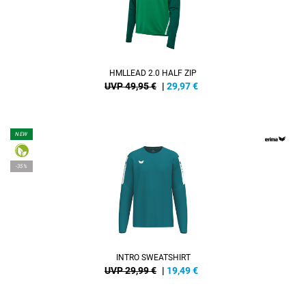
HMLLEAD 2.0 HALF ZIP
UVP 49,95 €
|
29,97
€
NEW
-35%
INTRO SWEATSHIRT
UVP 29,99 €
|
19,49
€