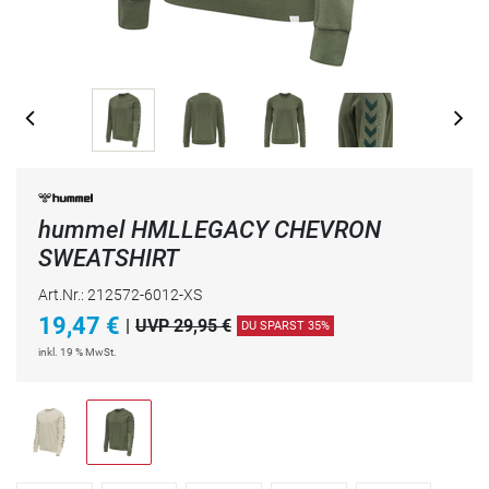
hummel HMLLEGACY CHEVRON
SWEATSHIRT
Art.Nr.: 212572-6012-XS
19,47
€
|
UVP 29,95 €
DU SPARST 35%
inkl. 19 % MwSt.